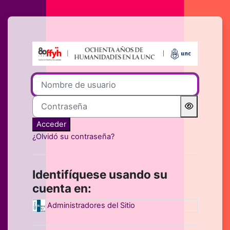
Salta al contenido principal
Entrar a Aulas 
Nombre de usuario
Contraseña
Acceder
¿Olvidó su contraseña?
Identifíquese usando su
cuenta en:
Administradores del Sitio